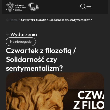
Home
/
Czwartek z filozofią / Solidarność czy sentymentalizm?
Znajdź atrakcję
Znajdź artykuł
Znajdź wydarze
Znajdź atrakcję
Wydarzenia
Nazwa atrakcji
Na niepogodę
Czwartek z filozofią /
Miasto
Solidarność czy
sentymentalizm?
Kategoria
Wyszukaj