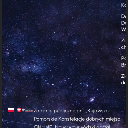
Ko
Do
Do
Wi
Zi
ch
Po
Br
Zi
do
Zadanie publiczne pn. „Kujawsko-
Pomorskie Konstelacje dobrych miejsc
ONLINE. Nowy wojewódzki portal