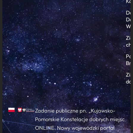
Ko
Do
Do
Wi
Zi
ch
Po
Br
Zi
do
Zadanie publiczne pn. „Kujawsko-
Pomorskie Konstelacje dobrych miejsc
ONLINE. Nowy wojewódzki portal