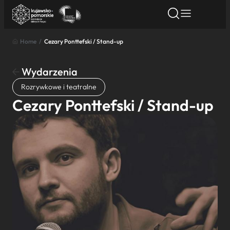
Home
/
Cezary Ponttefski / Stand-up
Znajdź atrakcję
Znajdź artykuł
Znajdź wydarze
Znajdź atrakcję
Wydarzenia
Nazwa atrakcji
Rozrywkowe i teatralne
Cezary Ponttefski / Stand-up
Miasto
Kategoria
Wyszukaj