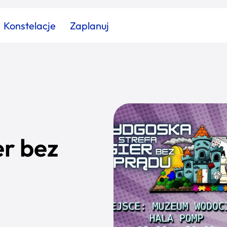
Konstelacje
Zaplanuj
Znajdź atrakcję
Znajdź artykuł
Znajdź wydarzeni
Miasto
Kategoria
er bez