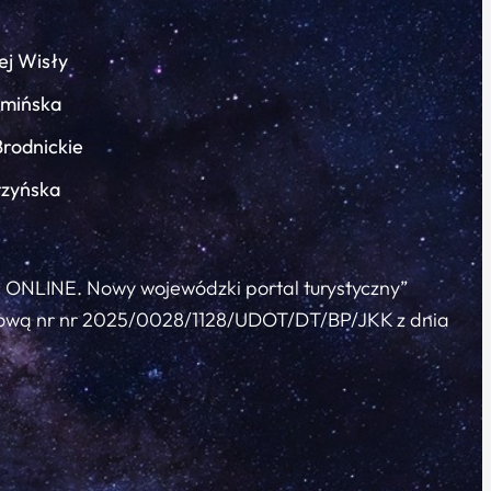
ej Wisły
łmińska
Brodnickie
rzyńska
c ONLINE. Nowy wojewódzki portal turystyczny”
 umową nr nr 2025/0028/1128/UDOT/DT/BP/JKK z dnia