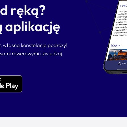
od ręką?
 aplikację
ąc własną konstelację podróży!
asami rowerowymi i zwiedzaj