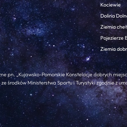
Kociewie
Dolina Doln
Ziemia che
Pojezierze 
Ziemia dob
zne pn. „Kujawsko-Pomorskie Konstelacje dobrych miejs
ze środków Ministerstwa Sportu i Turystyki zgodnie z