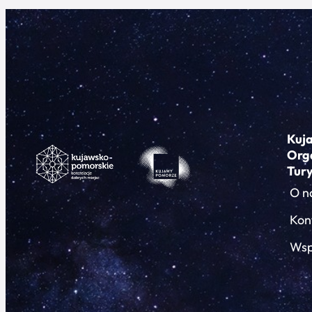
Kuj
Org
Tur
O n
Kon
Wsp