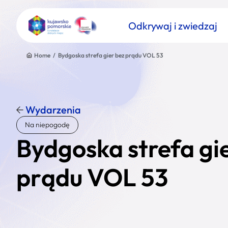
Odkrywaj i zwiedzaj
Home
/
Bydgoska strefa gier bez prądu VOL 53
Wydarzenia
Znajdź atrakcję
Na niepogodę
Nazwa atrakcji
Bydgoska strefa gi
prądu VOL 53