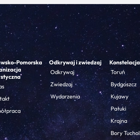
awsko-Pomorska
Odkrywaj i zwiedzaj
Konstelacja
anizacja
Odkrywaj
Toruń
ystyczna
Zwiedzaj
Bydgoszcz
as
Wydarzenia
Kujawy
takt
Pałuki
ółpraca
Krajna
Bory Tuchol