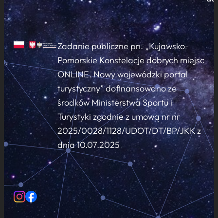
Zadanie publiczne pn. „Kujawsko-
Pomorskie Konstelacje dobrych miejsc
ONLINE. Nowy wojewódzki portal
turystyczny” dofinansowano ze
środków Ministerstwa Sportu i
Turystyki zgodnie z umową nr nr
2025/0028/1128/UDOT/DT/BP/JKK z
dnia 10.07.2025