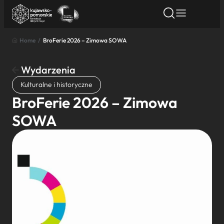
Home
/
BroFerie 2026 – Zimowa SOWA
Znajdź atrakcję
Znajdź artykuł
Znajdź wydarze
Znajdź atrakcję
Wydarzenia
Nazwa atrakcji
Kulturalne i historyczne
BroFerie 2026 – Zimowa
Miasto
SOWA
Kategoria
Wyszukaj