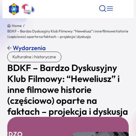
Home
/
BDKF – Bardzo Dyskusyjny Klub Filmowy: “Heweliusz” i inne filmowe historie
Znajdź atrakcję
Znajdź artykuł
Znajdź wydarze
(częściowo) oparte na faktach – projekcja i dyskusja
Znajdź atrakcję
Wydarzenia
Nazwa atrakcji
Kulturalne i historyczne
BDKF – Bardzo Dyskusyjny
Miasto
Klub Filmowy: “Heweliusz” i
inne filmowe historie
Kategoria
(częściowo) oparte na
faktach – projekcja i dyskusja
Wyszukaj