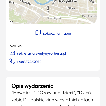
Zobacz na mapie
Kontakt
sekretariat@mlynyrothera.pl
+48887467015
Opis wydarzenia
“Heweliusz”, “Ołowiane dzieci”, “Dzień
kobiet” – polskie kino w ostatnich latach