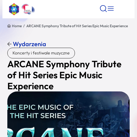
Home
/
ARCANE Symphony Tribute of Hit Series Epic Music Experience
Znajdź atrakcję
Znajdź artykuł
Znajdź wydarze
Znajdź atrakcję
Wydarzenia
Nazwa atrakcji
Koncerty i festiwale muzyczne
ARCANE Symphony Tribute
Miasto
of Hit Series Epic Music
Experience
Kategoria
Wyszukaj