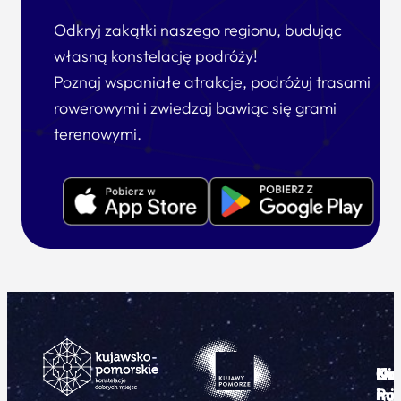
Odkryj zakątki naszego regionu, budując
własną konstelację podróży!
Poznaj wspaniałe atrakcje, podróżuj trasami
rowerowymi i zwiedzaj bawiąc się grami
terenowymi.
Ku
Od
Kon
Ni
Po
i
mie