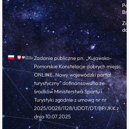
Po
Br
Zi
do
Zadanie publiczne pn. „Kujawsko-
Pomorskie Konstelacje dobrych miejsc
ONLINE. Nowy wojewódzki portal
turystyczny” dofinansowano ze
środków Ministerstwa Sportu i
Turystyki zgodnie z umową nr nr
2025/0028/1128/UDOT/DT/BP/JKK z
dnia 10.07.2025