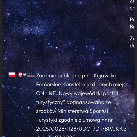
Zi
ch
Po
Br
Zi
do
Zadanie publiczne pn. „Kujawsko-
Pomorskie Konstelacje dobrych miejsc
ONLINE. Nowy wojewódzki portal
turystyczny” dofinansowano ze
środków Ministerstwa Sportu i
Turystyki zgodnie z umową nr nr
2025/0028/1128/UDOT/DT/BP/JKK z