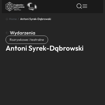
Home
/
Antoni Syrek-Dąbrowski
Znajdź atrakcję
Znajdź artykuł
Znajdź wydarze
Znajdź atrakcję
Wydarzenia
Nazwa atrakcji
Rozrywkowe i teatralne
Antoni Syrek-Dąbrowski
Miasto
Kategoria
Wyszukaj