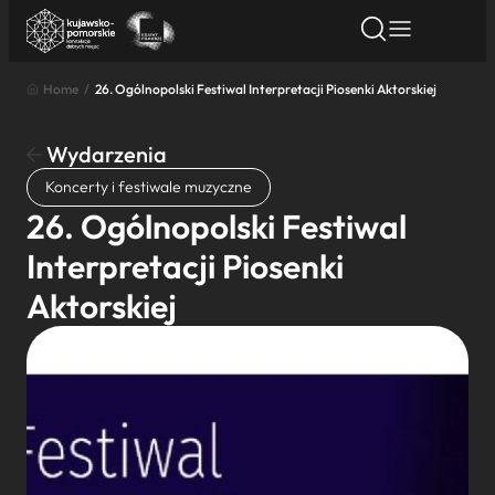
Home
/
26. Ogólnopolski Festiwal Interpretacji Piosenki Aktorskiej
Znajdź atrakcję
Znajdź artykuł
Znajdź wydarze
Znajdź atrakcję
Wydarzenia
Nazwa atrakcji
Koncerty i festiwale muzyczne
26. Ogólnopolski Festiwal
Miasto
Interpretacji Piosenki
Aktorskiej
Kategoria
Wyszukaj