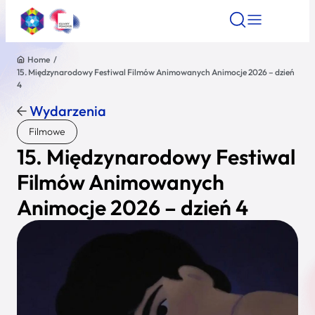
Home
/
15. Międzynarodowy Festiwal Filmów Animowanych Animocje 2026 – dzień
Znajdź atrakcję
Znajdź artykuł
Znajdź wydarze
4
Znajdź atrakcję
Wydarzenia
Nazwa atrakcji
Filmowe
15. Międzynarodowy Festiwal
Miasto
Filmów Animowanych
Animocje 2026 – dzień 4
Kategoria
Wyszukaj