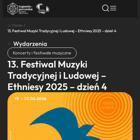
Home
/
13. Festiwal Muzyki Tradycyjnej i Ludowej – Ethniesy 2025 – dzień 4
Znajdź atrakcję
Znajdź artykuł
Znajdź wydarze
Znajdź atrakcję
Wydarzenia
Nazwa atrakcji
Koncerty i festiwale muzyczne
13. Festiwal Muzyki
Miasto
Tradycyjnej i Ludowej –
Ethniesy 2025 – dzień 4
Kategoria
Wyszukaj