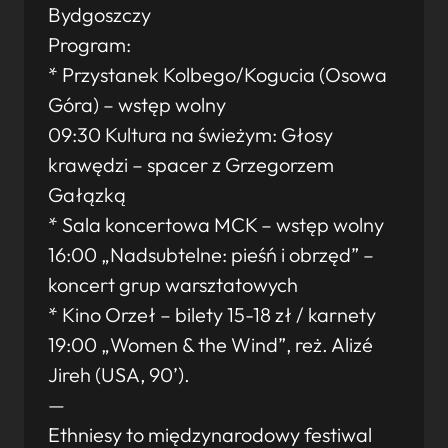
Bydgoszczy
Program:
* Przystanek Kolbego/Kogucia (Osowa
Góra) – wstęp wolny
09:30 Kultura na świeżym: Głosy
krawędzi – spacer z Grzegorzem
Gałązką
* Sala koncertowa MCK – wstęp wolny
16:00 „Nadsubtelne: pieśń i obrzęd” –
koncert grup warsztatowych
* Kino Orzeł – bilety 15-18 zł / karnety
19:00 „Women & the Wind”, reż. Alizé
Jireh (USA, 90’).
—
Ethniesy to międzynarodowy festiwal