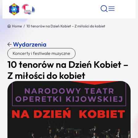
Home
/
10 tenorów na Dzień Kobiet – Z miłości do kobiet
Znajdź atrakcję
Znajdź artykuł
Znajdź wydarze
Znajdź atrakcję
Wydarzenia
Nazwa atrakcji
Koncerty i festiwale muzyczne
10 tenorów na Dzień Kobiet –
Miasto
Z miłości do kobiet
Kategoria
Wyszukaj