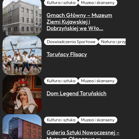
Kultura i sztuka
Muzea i skanseny
Gmach Główny – Muzeum
Ziemi Kujawskiej i
Dobrzyńskiej we Wło…
Doswiadczenia Sportowe
Natura i przygoda
Toruńscy Flisacy
Kultura i sztuka
Muzea i skanseny
Dom Legend Toruńskich
Kultura i sztuka
Muzea i skanseny
Galeria Sztuki Nowoczesnej –
Muzeum Okręgowe w