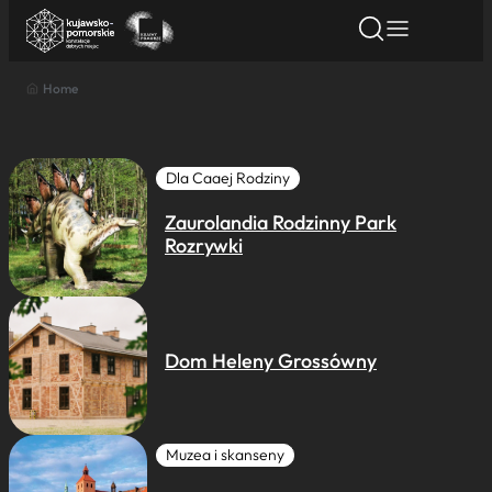
Home
Znajdź atrakcję
Znajdź artykuł
Znajdź wydarze
Znajdź atrakcję
Nazwa atrakcji
Dla Caaej Rodziny
Zaurolandia Rodzinny Park
Miasto
Rozrywki
Kategoria
Dom Heleny Grossówny
Wyszukaj
Muzea i skanseny