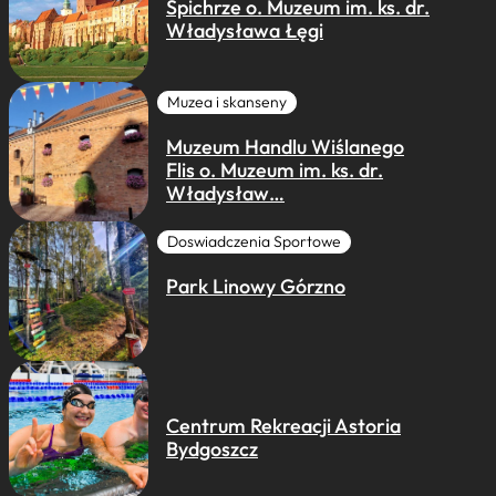
Spichrze o. Muzeum im. ks. dr.
Władysława Łęgi
Muzea i skanseny
Muzeum Handlu Wiślanego
Flis o. Muzeum im. ks. dr.
Władysław…
Doswiadczenia Sportowe
Park Linowy Górzno
Centrum Rekreacji Astoria
Bydgoszcz