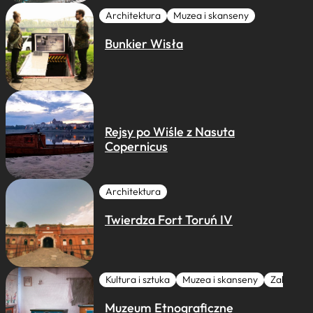
Architektura
Muzea i skanseny
Bunkier Wisła
Rejsy po Wiśle z Nasuta
Copernicus
Architektura
Twierdza Fort Toruń IV
Kultura i sztuka
Muzea i skanseny
Zabytki I 
Muzeum Etnograficzne