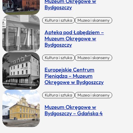
Muzeum Okręgowe w
Bydgoszczy
Kultura i sztuka
Muzea i skanseny
Apteka pod Łabędziem –
Muzeum Okręgowe w
Bydgoszczy
Kultura i sztuka
Muzea i skanseny
Europejskie Centrum
Pieniądza – Muzeum
Okręgowe w Bydgoszczy
Kultura i sztuka
Muzea i skanseny
Muzeum Okręgowe w
Bydgoszczy – Gdańska 4