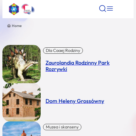
Home
Znajdź atrakcję
Znajdź artykuł
Znajdź wydarze
Znajdź atrakcję
Nazwa atrakcji
Dla Caaej Rodziny
Zaurolandia Rodzinny Park
Miasto
Rozrywki
Kategoria
Dom Heleny Grossówny
Wyszukaj
Muzea i skanseny