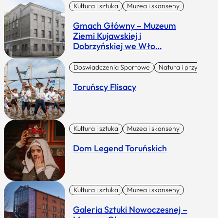
Kultura i sztuka
Muzea i skanseny
Gmach Główny – Muzeum
Ziemi Kujawskiej i
Dobrzyńskiej we Wło…
Doswiadczenia Sportowe
Natura i przygoda
Toruńscy Flisacy
Kultura i sztuka
Muzea i skanseny
Dom Legend Toruńskich
Kultura i sztuka
Muzea i skanseny
Galeria Sztuki Nowoczesnej –