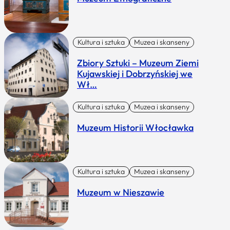
Kultura i sztuka
Muzea i skanseny
Zbiory Sztuki – Muzeum Ziemi
Kujawskiej i Dobrzyńskiej we
Wł…
Kultura i sztuka
Muzea i skanseny
Muzeum Historii Włocławka
Kultura i sztuka
Muzea i skanseny
Muzeum w Nieszawie