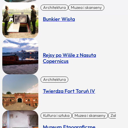
Architektura
Muzea i skanseny
Bunkier Wisła
Rejsy po Wiśle z Nasuta
Copernicus
Architektura
Twierdza Fort Toruń IV
Kultura i sztuka
Muzea i skanseny
Zabytki I 
Muzeum Etnograficzne