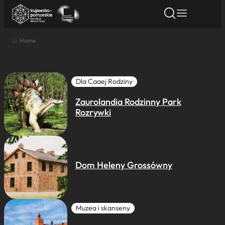
Home
Znajdź atrakcję
Znajdź artykuł
Znajdź wydarze
Znajdź atrakcję
Nazwa atrakcji
Dla Caaej Rodziny
Zaurolandia Rodzinny Park
Miasto
Rozrywki
Kategoria
Dom Heleny Grossówny
Wyszukaj
Muzea i skanseny