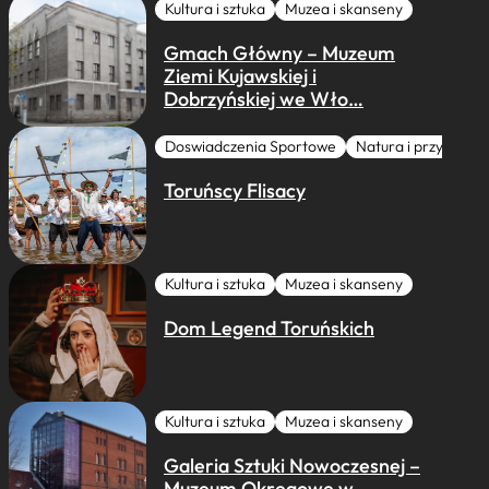
Kultura i sztuka
Muzea i skanseny
Gmach Główny – Muzeum
Ziemi Kujawskiej i
Dobrzyńskiej we Wło…
Doswiadczenia Sportowe
Natura i przygoda
Toruńscy Flisacy
Kultura i sztuka
Muzea i skanseny
Dom Legend Toruńskich
Kultura i sztuka
Muzea i skanseny
Galeria Sztuki Nowoczesnej –
Muzeum Okręgowe w