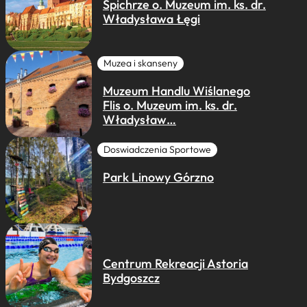
Spichrze o. Muzeum im. ks. dr.
Władysława Łęgi
Muzea i skanseny
Muzeum Handlu Wiślanego
Flis o. Muzeum im. ks. dr.
Władysław…
Doswiadczenia Sportowe
Park Linowy Górzno
Centrum Rekreacji Astoria
Bydgoszcz