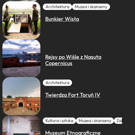
Architektura
Muzea i skanseny
Bunkier Wisła
Rejsy po Wiśle z Nasuta
Copernicus
Architektura
Twierdza Fort Toruń IV
Kultura i sztuka
Muzea i skanseny
Zabytki I 
Muzeum Etnograficzne