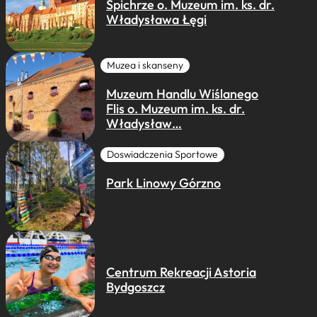
Spichrze o. Muzeum im. ks. dr.
Władysława Łęgi
Muzea i skanseny
Muzeum Handlu Wiślanego
Flis o. Muzeum im. ks. dr.
Władysław…
Doswiadczenia Sportowe
Park Linowy Górzno
Centrum Rekreacji Astoria
Bydgoszcz