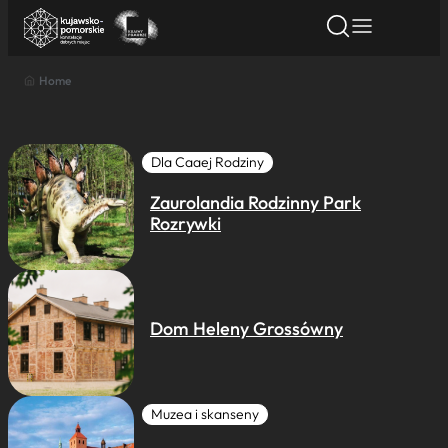
Home
Znajdź atrakcję
Znajdź artykuł
Znajdź wydarze
Znajdź atrakcję
Nazwa atrakcji
Dla Caaej Rodziny
Zaurolandia Rodzinny Park
Miasto
Rozrywki
Kategoria
Dom Heleny Grossówny
Wyszukaj
Muzea i skanseny