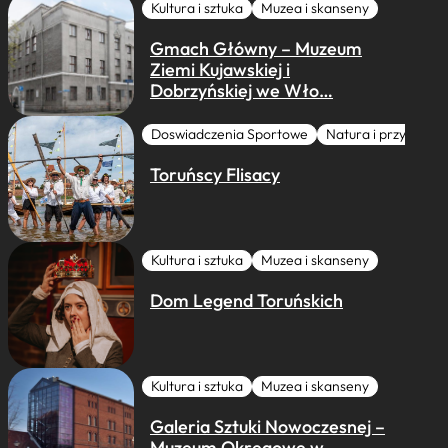
Kultura i sztuka
Muzea i skanseny
Gmach Główny – Muzeum
Ziemi Kujawskiej i
Dobrzyńskiej we Wło…
Doswiadczenia Sportowe
Natura i przygoda
Toruńscy Flisacy
Kultura i sztuka
Muzea i skanseny
Dom Legend Toruńskich
Kultura i sztuka
Muzea i skanseny
Galeria Sztuki Nowoczesnej –
Muzeum Okręgowe w