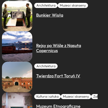
Architektura
Muzea i skanseny
Bunkier Wisła
Rejsy po Wiśle z Nasuta
Copernicus
Architektura
Twierdza Fort Toruń IV
Kultura i sztuka
Muzea i skanseny
Zabytki I 
Muzeum Etnograficzne