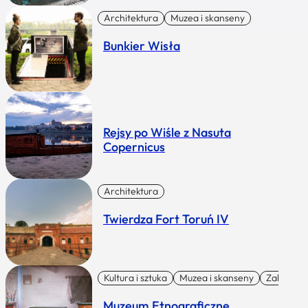
Architektura
Muzea i skanseny
Bunkier Wisła
Rejsy po Wiśle z Nasuta
Copernicus
Architektura
Twierdza Fort Toruń IV
Kultura i sztuka
Muzea i skanseny
Zabytki I 
Muzeum Etnograficzne