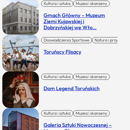
Kultura i sztuka
Muzea i skanseny
Gmach Główny – Muzeum
Ziemi Kujawskiej i
Dobrzyńskiej we Wło…
Doswiadczenia Sportowe
Natura i przygoda
Toruńscy Flisacy
Kultura i sztuka
Muzea i skanseny
Dom Legend Toruńskich
Kultura i sztuka
Muzea i skanseny
Galeria Sztuki Nowoczesnej –