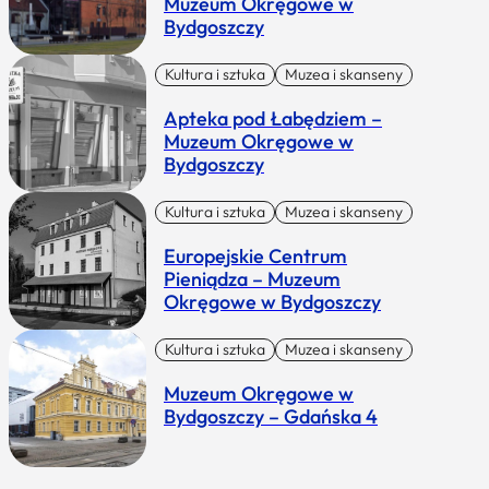
Muzeum Okręgowe w
Bydgoszczy
Kultura i sztuka
Muzea i skanseny
Apteka pod Łabędziem –
Muzeum Okręgowe w
Bydgoszczy
Kultura i sztuka
Muzea i skanseny
Europejskie Centrum
Pieniądza – Muzeum
Okręgowe w Bydgoszczy
Kultura i sztuka
Muzea i skanseny
Muzeum Okręgowe w
Bydgoszczy – Gdańska 4