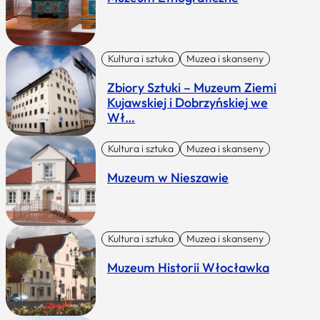
Kultura i sztuka
Muzea i skanseny
Zbiory Sztuki – Muzeum Ziemi
Kujawskiej i Dobrzyńskiej we
Wł…
Kultura i sztuka
Muzea i skanseny
Muzeum w Nieszawie
Kultura i sztuka
Muzea i skanseny
Muzeum Historii Włocławka