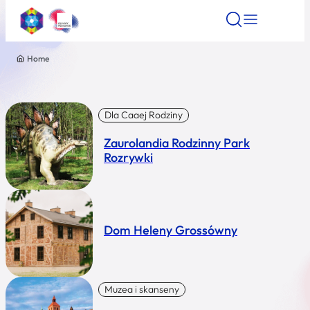
Home
Znajdź atrakcję
Znajdź artykuł
Znajdź wydarze
Znajdź atrakcję
Nazwa atrakcji
Dla Caaej Rodziny
Zaurolandia Rodzinny Park
Miasto
Rozrywki
Kategoria
Dom Heleny Grossówny
Wyszukaj
Muzea i skanseny