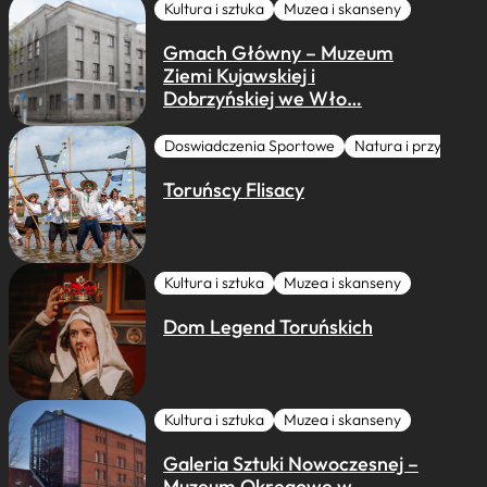
Kultura i sztuka
Muzea i skanseny
Gmach Główny – Muzeum
Ziemi Kujawskiej i
Dobrzyńskiej we Wło…
Doswiadczenia Sportowe
Natura i przygoda
Toruńscy Flisacy
Kultura i sztuka
Muzea i skanseny
Dom Legend Toruńskich
Kultura i sztuka
Muzea i skanseny
Galeria Sztuki Nowoczesnej –
Muzeum Okręgowe w