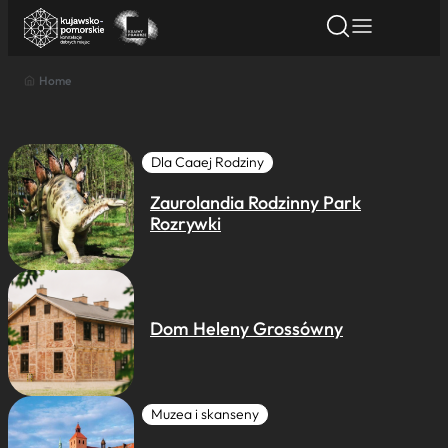
Home
Znajdź atrakcję
Znajdź artykuł
Znajdź wydarze
Znajdź atrakcję
Nazwa atrakcji
Dla Caaej Rodziny
Zaurolandia Rodzinny Park
Miasto
Rozrywki
Kategoria
Dom Heleny Grossówny
Wyszukaj
Muzea i skanseny