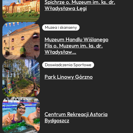
Spichrze o. Muzeum im. ks. dr.
Władysława Łęgi
Muzea i skanseny
Muzeum Handlu Wiślanego
Flis o. Muzeum im. ks. dr.
Władysław…
Doswiadczenia Sportowe
Park Linowy Górzno
Centrum Rekreacji Astoria
Bydgoszcz