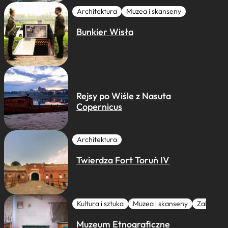
Architektura
Muzea i skanseny
Bunkier Wisła
Rejsy po Wiśle z Nasuta
Copernicus
Architektura
Twierdza Fort Toruń IV
Kultura i sztuka
Muzea i skanseny
Zabytki I 
Muzeum Etnograficzne