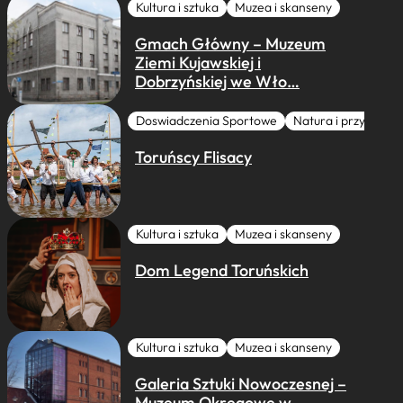
Kultura i sztuka
Muzea i skanseny
Gmach Główny – Muzeum
Ziemi Kujawskiej i
Dobrzyńskiej we Wło…
Doswiadczenia Sportowe
Natura i przygoda
Toruńscy Flisacy
Kultura i sztuka
Muzea i skanseny
Dom Legend Toruńskich
Kultura i sztuka
Muzea i skanseny
Galeria Sztuki Nowoczesnej –
Muzeum Okręgowe w