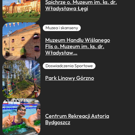
Spichrze o. Muzeum im. ks. dr.
Władysława Łęgi
Muzea i skanseny
Muzeum Handlu Wiślanego
Flis o. Muzeum im. ks. dr.
Władysław…
Doswiadczenia Sportowe
Park Linowy Górzno
Centrum Rekreacji Astoria
Bydgoszcz