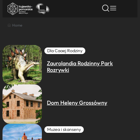
Home
Znajdź atrakcję
Znajdź artykuł
Znajdź wydarze
Znajdź atrakcję
Nazwa atrakcji
Dla Caaej Rodziny
Zaurolandia Rodzinny Park
Miasto
Rozrywki
Kategoria
Dom Heleny Grossówny
Wyszukaj
Muzea i skanseny