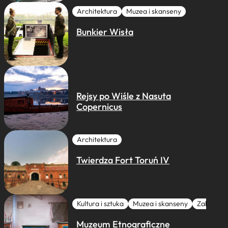
Architektura
Muzea i skanseny
Bunkier Wisła
Rejsy po Wiśle z Nasuta
Copernicus
Architektura
Twierdza Fort Toruń IV
Kultura i sztuka
Muzea i skanseny
Zabytki I 
Muzeum Etnograficzne