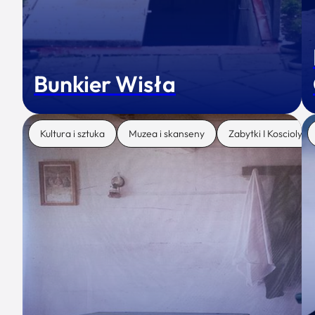
Bunkier Wisła
Kultura i sztuka
Muzea i skanseny
Zabytki I Koscioly