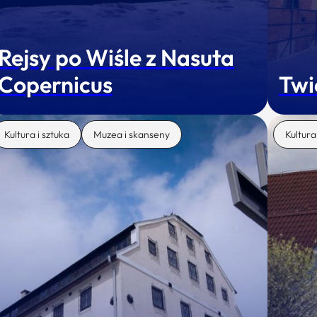
Rejsy po Wiśle z Nasuta
Copernicus
Twi
Kultura i sztuka
Muzea i skanseny
Kultura