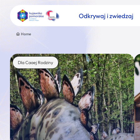
Odkrywaj i zwiedzaj
Home
Dla Caaej Rodziny
Znajdź atrakcję
Nazwa atrakcji