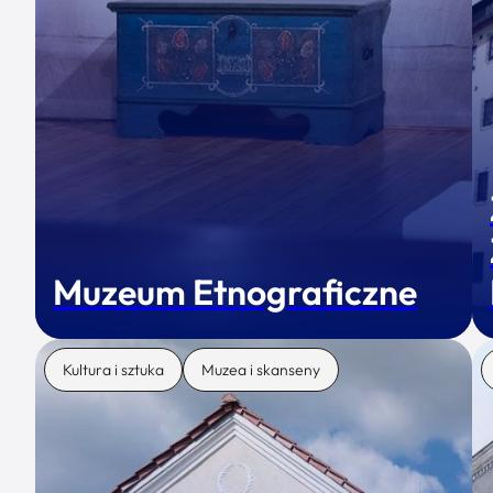
Muzeum Etnograficzne
Kultura i sztuka
Muzea i skanseny