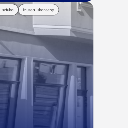
 i sztuka
Muzea i skanseny