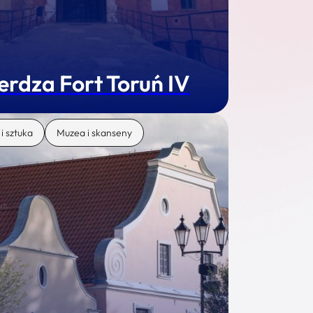
erdza Fort Toruń IV
 i sztuka
Muzea i skanseny