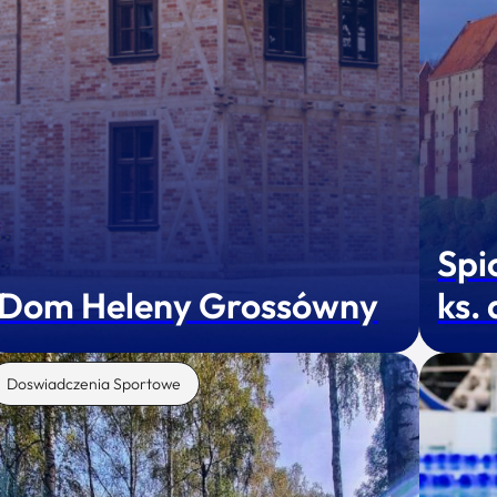
Spi
Dom Heleny Grossówny
ks.
Doswiadczenia Sportowe