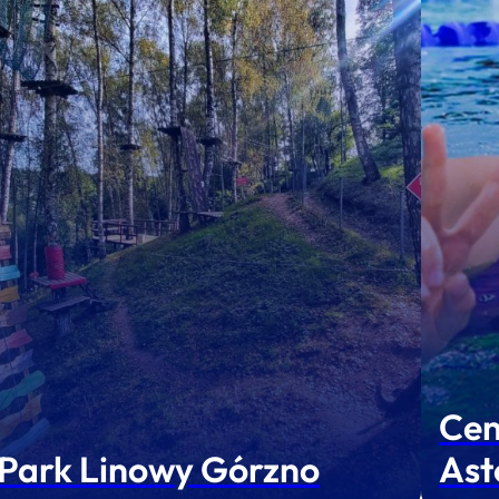
Cen
Park Linowy Górzno
Ast