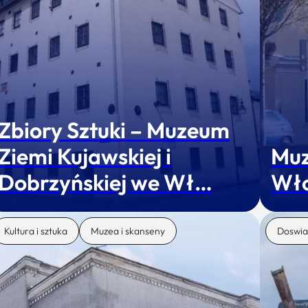
Zbiory Sztuki – Muzeum
Ziemi Kujawskiej i
Muz
Dobrzyńskiej we Wł…
Wł
Kultura i sztuka
Muzea i skanseny
Doswia