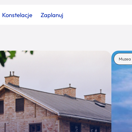
Konstelacje
Zaplanuj
Znajdź atrakcję
Znajdź artykuł
Znajdź wydarzeni
Muzea 
Miasto
Kategoria