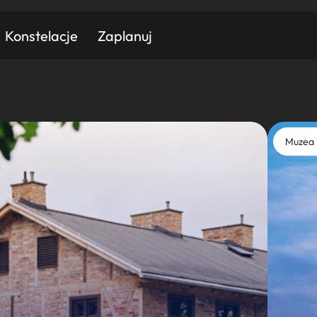
Konstelacje
Zaplanuj
Znajdź atrakcję
Znajdź artykuł
Znajdź wydarzeni
Muzea 
Miasto
Kategoria