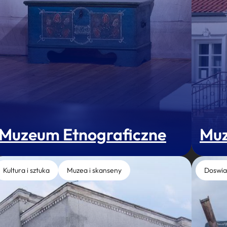
Muzeum Etnograficzne
Muz
Kultura i sztuka
Muzea i skanseny
Doswia