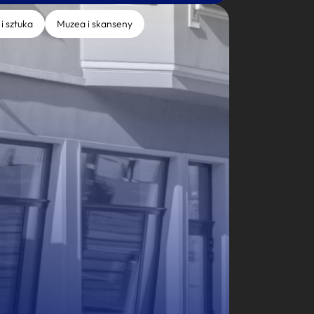
 i sztuka
Muzea i skanseny