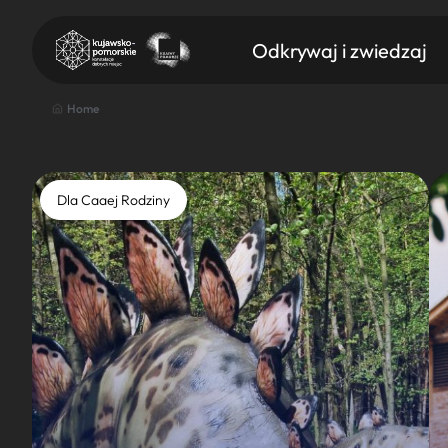
Odkrywaj i zwiedzaj
Home
Dla Caaej Rodziny
Znajdź atrakcję
Nazwa atrakcji