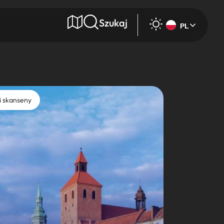
Szukaj
PL
e
i skanseny
Wyszukaj