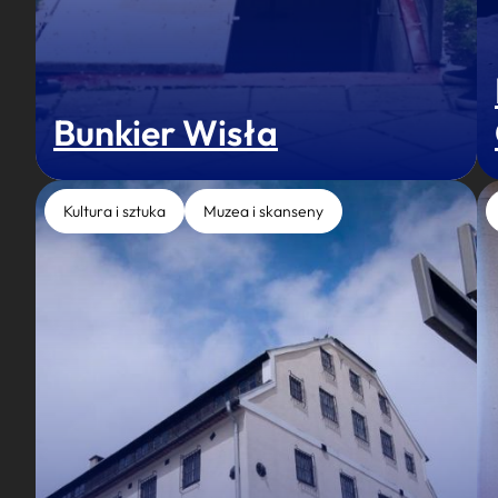
Bunkier Wisła
Kultura i sztuka
Muzea i skanseny