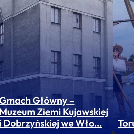
Gmach Główny –
Muzeum Ziemi Kujawskiej
i Dobrzyńskiej we Wło…
Tor