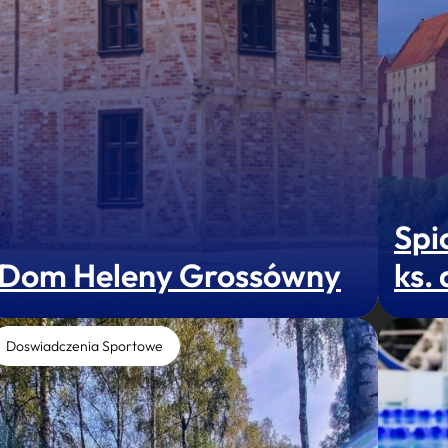
Spi
Dom Heleny Grossówny
ks.
Doswiadczenia Sportowe