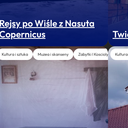
Rejsy po Wiśle z Nasuta
Copernicus
Twi
Kultura i sztuka
Muzea i skanseny
Zabytki I Koscioly
Kultura