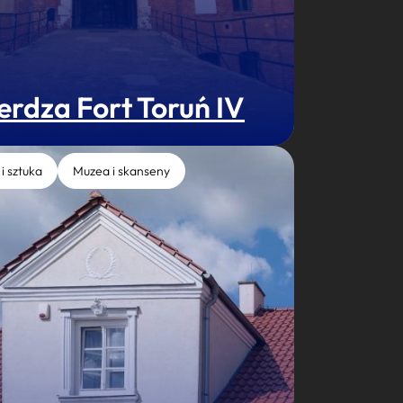
erdza Fort Toruń IV
 i sztuka
Muzea i skanseny