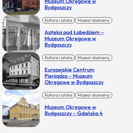
Muzeum Okręgowe w
Bydgoszczy
Kultura i sztuka
Muzea i skanseny
Apteka pod Łabędziem –
Muzeum Okręgowe w
Bydgoszczy
Kultura i sztuka
Muzea i skanseny
Europejskie Centrum
Pieniądza – Muzeum
Okręgowe w Bydgoszczy
Kultura i sztuka
Muzea i skanseny
Muzeum Okręgowe w
Bydgoszczy – Gdańska 4