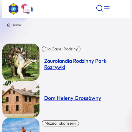
Home
Znajdź atrakcję
Znajdź artykuł
Znajdź wydarze
Znajdź atrakcję
Nazwa atrakcji
Dla Caaej Rodziny
Zaurolandia Rodzinny Park
Miasto
Rozrywki
Kategoria
Dom Heleny Grossówny
Wyszukaj
Muzea i skanseny