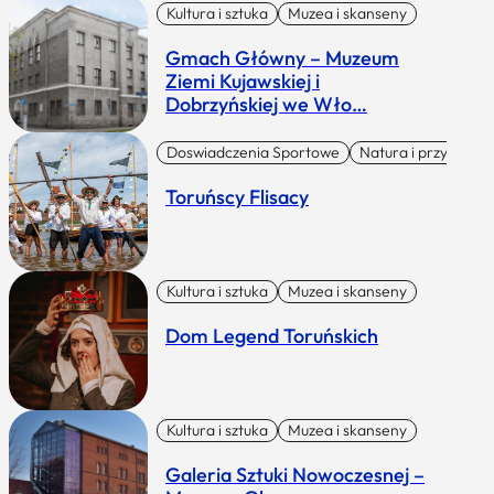
Kultura i sztuka
Muzea i skanseny
Gmach Główny – Muzeum
Ziemi Kujawskiej i
Dobrzyńskiej we Wło…
Doswiadczenia Sportowe
Natura i przygoda
Toruńscy Flisacy
Kultura i sztuka
Muzea i skanseny
Dom Legend Toruńskich
Kultura i sztuka
Muzea i skanseny
Galeria Sztuki Nowoczesnej –