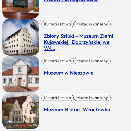
Kultura i sztuka
Muzea i skanseny
Zbiory Sztuki – Muzeum Ziemi
Kujawskiej i Dobrzyńskiej we
Wł…
Kultura i sztuka
Muzea i skanseny
Muzeum w Nieszawie
Kultura i sztuka
Muzea i skanseny
Muzeum Historii Włocławka