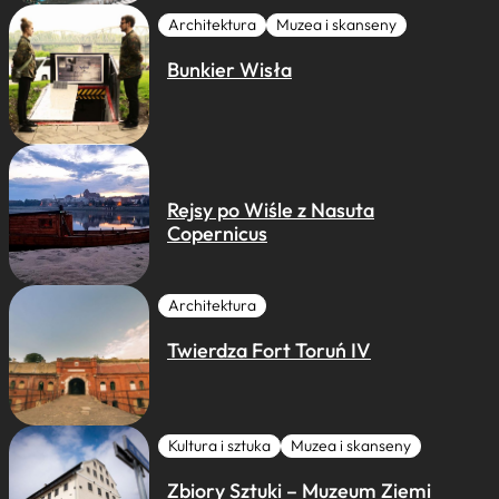
Architektura
Muzea i skanseny
Bunkier Wisła
Rejsy po Wiśle z Nasuta
Copernicus
Architektura
Twierdza Fort Toruń IV
Kultura i sztuka
Muzea i skanseny
Zbiory Sztuki – Muzeum Ziemi