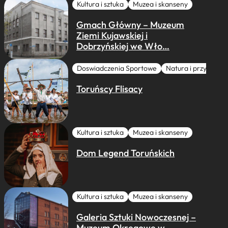
Kultura i sztuka
Muzea i skanseny
Gmach Główny – Muzeum
Ziemi Kujawskiej i
Dobrzyńskiej we Wło…
Doswiadczenia Sportowe
Natura i przygoda
Toruńscy Flisacy
Kultura i sztuka
Muzea i skanseny
Dom Legend Toruńskich
Kultura i sztuka
Muzea i skanseny
Galeria Sztuki Nowoczesnej –
Muzeum Okręgowe w