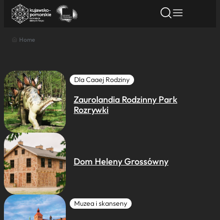
Home
Znajdź atrakcję
Znajdź artykuł
Znajdź wydarze
Znajdź atrakcję
Nazwa atrakcji
Dla Caaej Rodziny
Zaurolandia Rodzinny Park
Miasto
Rozrywki
Kategoria
Dom Heleny Grossówny
Wyszukaj
Muzea i skanseny