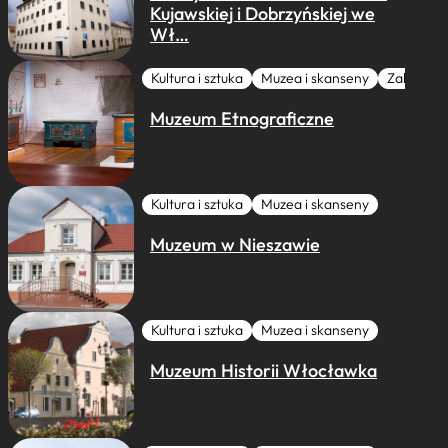
Kujawskiej i Dobrzyńskiej we
Wł…
Kultura i sztuka
Muzea i skanseny
Zabytki I 
Muzeum Etnograficzne
Kultura i sztuka
Muzea i skanseny
Muzeum w Nieszawie
Kultura i sztuka
Muzea i skanseny
Muzeum Historii Włocławka