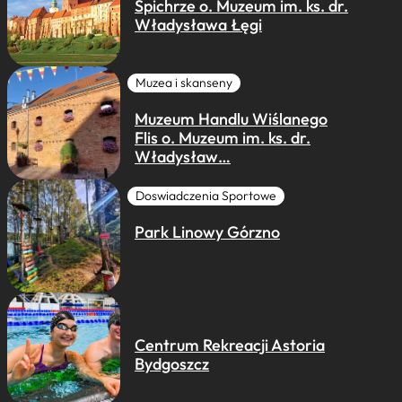
Spichrze o. Muzeum im. ks. dr.
Władysława Łęgi
Muzea i skanseny
Muzeum Handlu Wiślanego
Flis o. Muzeum im. ks. dr.
Władysław…
Doswiadczenia Sportowe
Park Linowy Górzno
Centrum Rekreacji Astoria
Bydgoszcz