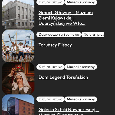
Kultura i sztuka
Muzea i skanseny
Gmach Główny – Muzeum
Ziemi Kujawskiej i
Dobrzyńskiej we Wło…
Doswiadczenia Sportowe
Natura i przygoda
Toruńscy Flisacy
Kultura i sztuka
Muzea i skanseny
Dom Legend Toruńskich
Kultura i sztuka
Muzea i skanseny
Galeria Sztuki Nowoczesnej –
Muzeum Okręgowe w