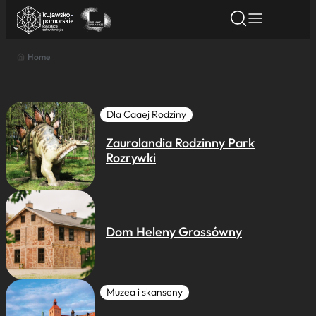
Home
Znajdź atrakcję
Znajdź artykuł
Znajdź wydarze
Znajdź atrakcję
Nazwa atrakcji
Dla Caaej Rodziny
Zaurolandia Rodzinny Park
Miasto
Rozrywki
Kategoria
Dom Heleny Grossówny
Wyszukaj
Muzea i skanseny