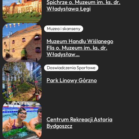
Spichrze o. Muzeum im. ks. dr.
Władysława Łęgi
Muzea i skanseny
Muzeum Handlu Wiślanego
Flis o. Muzeum im. ks. dr.
Władysław…
Doswiadczenia Sportowe
Park Linowy Górzno
Centrum Rekreacji Astoria
Bydgoszcz