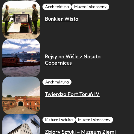
Architektura
Muzea i skanseny
Bunkier Wisła
Rejsy po Wiśle z Nasuta
Copernicus
Architektura
Twierdza Fort Toruń IV
Kultura i sztuka
Muzea i skanseny
Zbiory Sztuki – Muzeum Ziemi