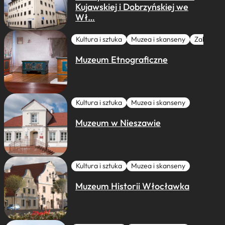
Kujawskiej i Dobrzyńskiej we
Wł…
Kultura i sztuka
Muzea i skanseny
Zabytki I 
Muzeum Etnograficzne
Kultura i sztuka
Muzea i skanseny
Muzeum w Nieszawie
Kultura i sztuka
Muzea i skanseny
Muzeum Historii Włocławka