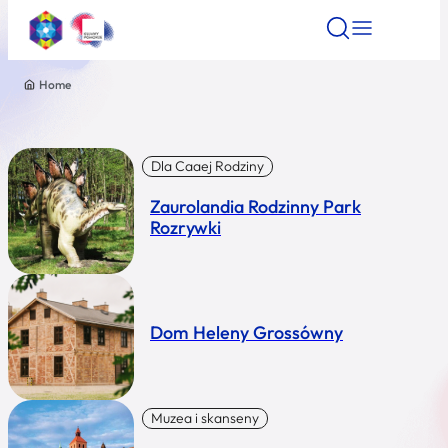
Home
Znajdź atrakcję
Znajdź artykuł
Znajdź wydarze
Znajdź atrakcję
Nazwa atrakcji
Dla Caaej Rodziny
Zaurolandia Rodzinny Park
Miasto
Rozrywki
Kategoria
Dom Heleny Grossówny
Wyszukaj
Muzea i skanseny