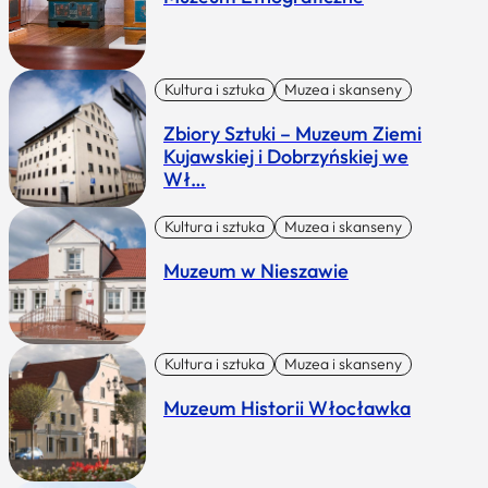
Kultura i sztuka
Muzea i skanseny
Zbiory Sztuki – Muzeum Ziemi
Kujawskiej i Dobrzyńskiej we
Wł…
Kultura i sztuka
Muzea i skanseny
Muzeum w Nieszawie
Kultura i sztuka
Muzea i skanseny
Muzeum Historii Włocławka