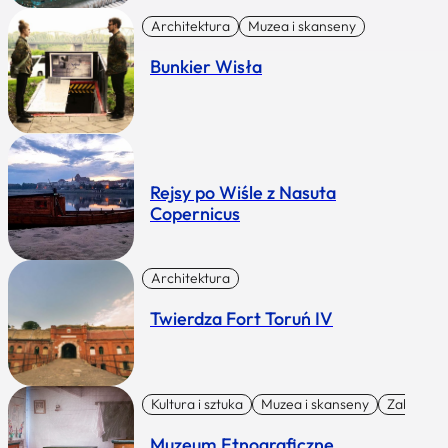
Architektura
Muzea i skanseny
Bunkier Wisła
Rejsy po Wiśle z Nasuta
Copernicus
Architektura
Twierdza Fort Toruń IV
Kultura i sztuka
Muzea i skanseny
Zabytki I 
Muzeum Etnograficzne