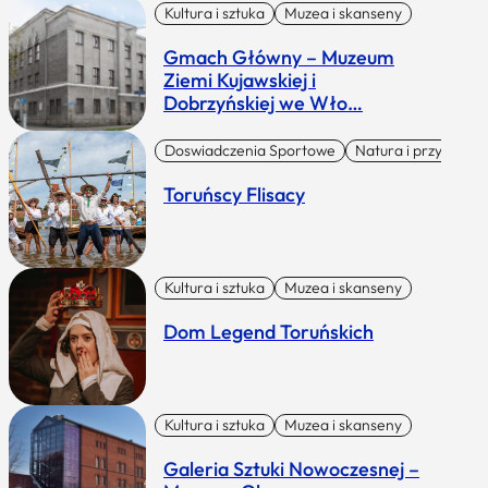
Kultura i sztuka
Muzea i skanseny
Gmach Główny – Muzeum
Ziemi Kujawskiej i
Dobrzyńskiej we Wło…
Doswiadczenia Sportowe
Natura i przygoda
Toruńscy Flisacy
Kultura i sztuka
Muzea i skanseny
Dom Legend Toruńskich
Kultura i sztuka
Muzea i skanseny
Galeria Sztuki Nowoczesnej –