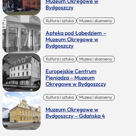
Muzeum Okręgowe w
Bydgoszczy
Kultura i sztuka
Muzea i skanseny
Apteka pod Łabędziem –
Muzeum Okręgowe w
Bydgoszczy
Kultura i sztuka
Muzea i skanseny
Europejskie Centrum
Pieniądza – Muzeum
Okręgowe w Bydgoszczy
Kultura i sztuka
Muzea i skanseny
Muzeum Okręgowe w
Bydgoszczy – Gdańska 4