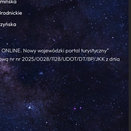
łmińska
Brodnickie
rzyńska
c ONLINE. Nowy wojewódzki portal turystyczny”
 umową nr nr 2025/0028/1128/UDOT/DT/BP/JKK z dnia