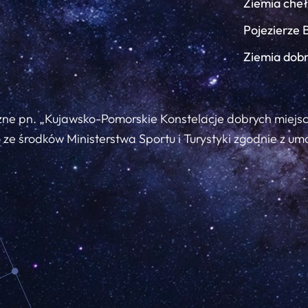
Ziemia che
Pojezierze 
Ziemia dob
zne pn. „Kujawsko-Pomorskie Konstelacje dobrych miejs
ze środków Ministerstwa Sportu i Turystyki zgodnie z