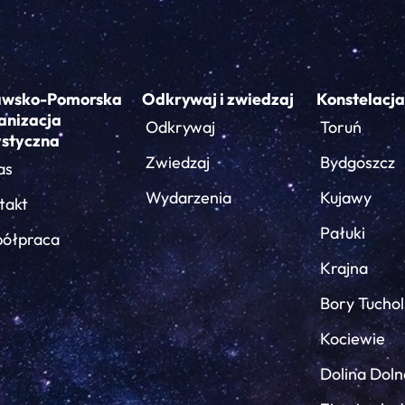
awsko-Pomorska
Odkrywaj i zwiedzaj
Konstelacja
anizacja
Odkrywaj
Toruń
ystyczna
Zwiedzaj
Bydgoszcz
as
Wydarzenia
Kujawy
takt
Pałuki
ółpraca
Krajna
Bory Tuchol
Kociewie
Dolina Doln