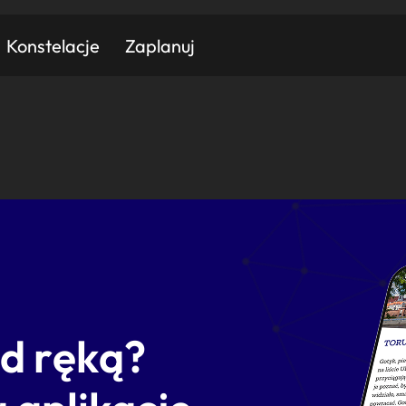
Konstelacje
Zaplanuj
Znajdź atrakcję
Znajdź artykuł
Znajdź wydarzeni
Miasto
Kategoria
od ręką?