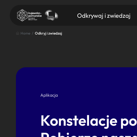
Odkrywaj i zwiedzaj
Home
/
Odkryj i zwiedzaj
Znajdź atrakcję
Nazwa atrakcji
Aplikacja
Konstelacje p