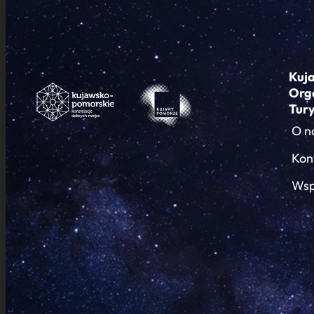
Kuj
Org
Tur
O n
Kon
Wsp