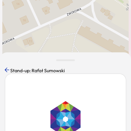
Stand-up: Rafał Sumowski
Leaflet
|
Mapa dostęna dla K-POT ©