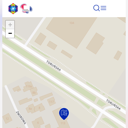
+
Znajdź atrakcję
Znajdź artykuł
Znajdź wydarze
−
Znajdź atrakcję
Nazwa atrakcji
Miasto
Kategoria
Wyszukaj