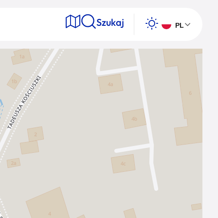
Szukaj
PL
e
Wyszukaj