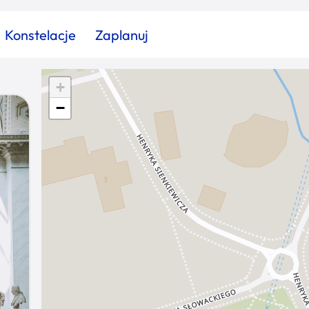
Konstelacje
Zaplanuj
+
Znajdź atrakcję
Znajdź artykuł
Znajdź wydarzeni
−
Miasto
Kategoria