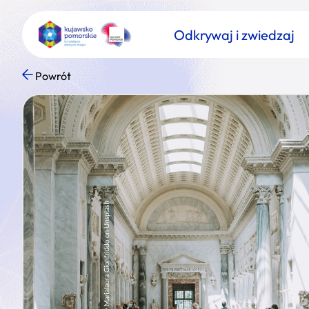
Odkrywaj i zwiedzaj
Powrót
Znajdź atrakcję
Nazwa atrakcji