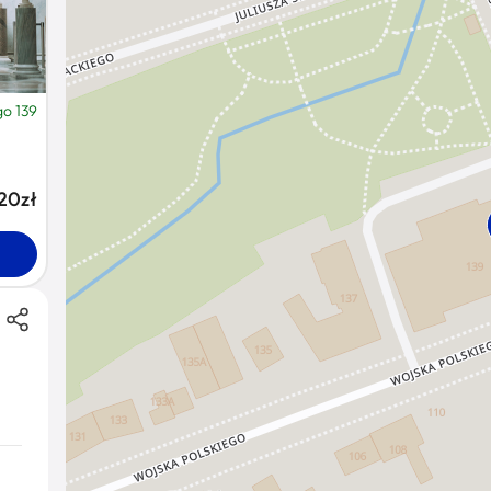
go 139
20zł