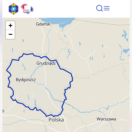
+
Znajdź atrakcję
Znajdź artykuł
Znajdź wydarze
−
Znajdź atrakcję
Nazwa atrakcji
Miasto
Kategoria
Wyszukaj