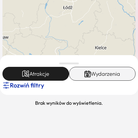
Atrakcje
Wydarzenia
Rozwiń filtry
Leaflet
|
Mapa dostęna dla K-POT ©
Brak wyników do wyświetlenia.