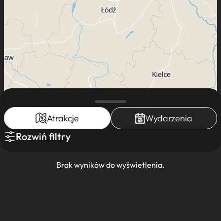
Atrakcje
Wydarzenia
Rozwiń filtry
Leaflet
|
Mapa dostęna dla K-POT ©
Brak wyników do wyświetlenia.