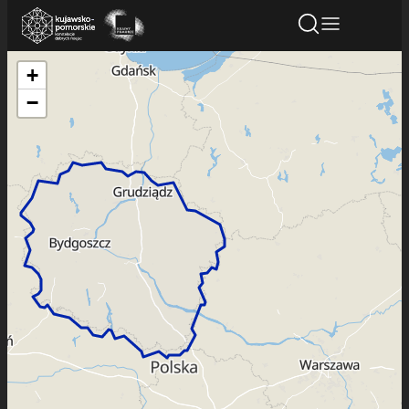
+
Znajdź atrakcję
Znajdź artykuł
Znajdź wydarze
−
Znajdź atrakcję
Nazwa atrakcji
Miasto
Kategoria
Wyszukaj