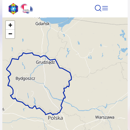
+
Znajdź atrakcję
Znajdź artykuł
Znajdź wydarze
−
Znajdź atrakcję
Nazwa atrakcji
Miasto
Kategoria
Wyszukaj