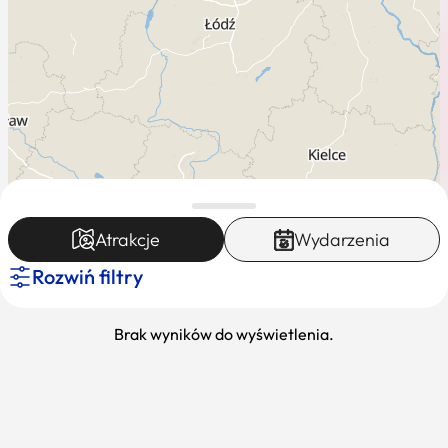
Atrakcje
Wydarzenia
Rozwiń filtry
Leaflet
|
Mapa dostęna dla K-POT ©
Brak wyników do wyświetlenia.