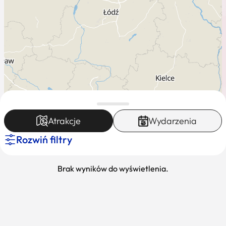
Atrakcje
Wydarzenia
Rozwiń filtry
Leaflet
|
Mapa dostęna dla K-POT ©
Brak wyników do wyświetlenia.