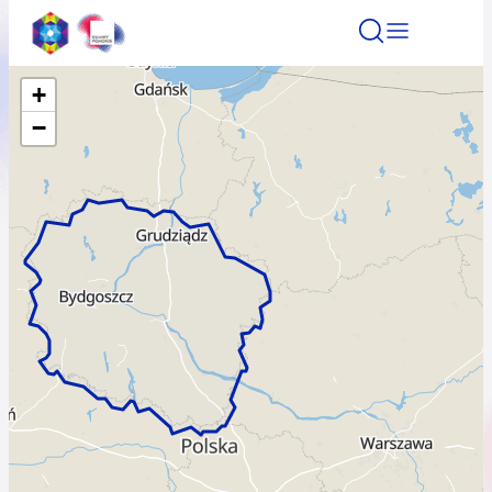
+
Znajdź atrakcję
Znajdź artykuł
Znajdź wydarze
−
Znajdź atrakcję
Nazwa atrakcji
Miasto
Kategoria
Wyszukaj