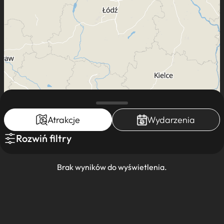
Atrakcje
Wydarzenia
Rozwiń filtry
Leaflet
|
Mapa dostęna dla K-POT ©
Brak wyników do wyświetlenia.