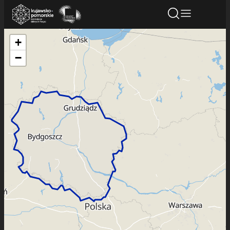
+
Znajdź atrakcję
Znajdź artykuł
Znajdź wydarze
−
Znajdź atrakcję
Nazwa atrakcji
Miasto
Kategoria
Wyszukaj