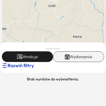
Atrakcje
Wydarzenia
Rozwiń filtry
Leaflet
|
Mapa dostęna dla K-POT ©
Brak wyników do wyświetlenia.