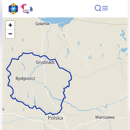
+
Znajdź atrakcję
Znajdź artykuł
Znajdź wydarze
−
Znajdź atrakcję
Nazwa atrakcji
Miasto
Kategoria
Wyszukaj