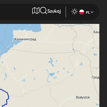
Szukaj
PL
e
Wyszukaj