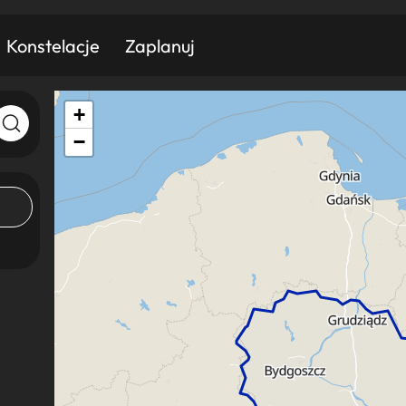
Konstelacje
Zaplanuj
+
Znajdź atrakcję
Znajdź artykuł
Znajdź wydarzeni
−
Miasto
Kategoria