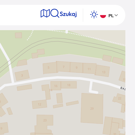
Szukaj
PL
e
Wyszukaj