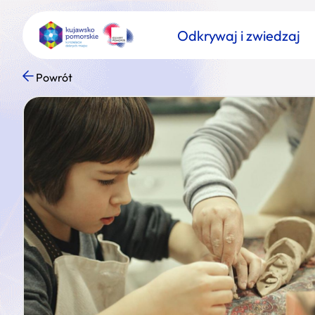
Odkrywaj i zwiedzaj
Powrót
Znajdź atrakcję
Nazwa atrakcji