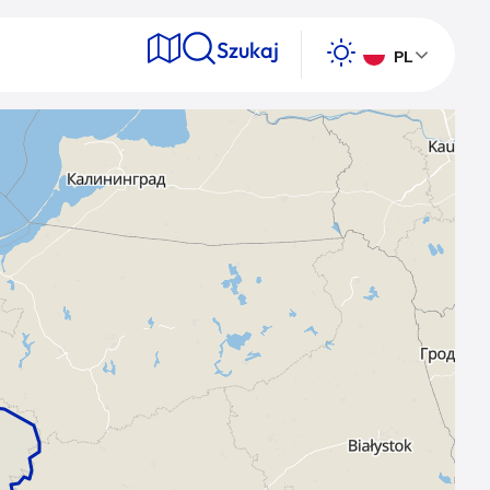
Szukaj
PL
e
Wyszukaj