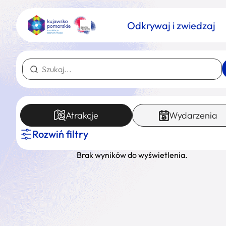
Odkrywaj i zwiedzaj
Atrakcje
Wydarzenia
Znajdź atrakcję
Nazwa atrakcji
Rozwiń filtry
Brak wyników do wyświetlenia.