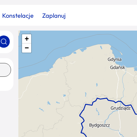
Konstelacje
Zaplanuj
+
Znajdź atrakcję
Znajdź artykuł
Znajdź wydarzeni
−
Miasto
Kategoria