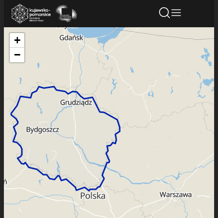
+
Znajdź atrakcję
Znajdź artykuł
Znajdź wydarze
−
Znajdź atrakcję
Nazwa atrakcji
Miasto
Kategoria
Wyszukaj