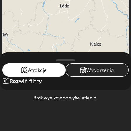
Atrakcje
Wydarzenia
Rozwiń filtry
Leaflet
|
Mapa dostęna dla K-POT ©
Brak wyników do wyświetlenia.