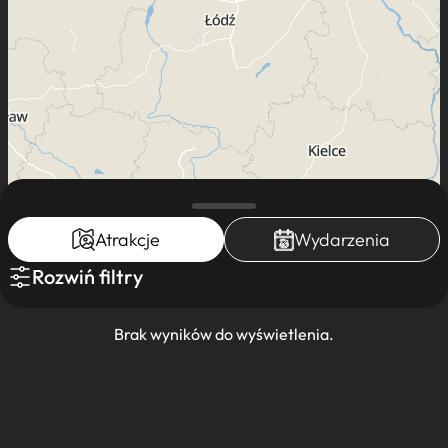
Atrakcje
Wydarzenia
Rozwiń filtry
Leaflet
|
Mapa dostęna dla K-POT ©
Brak wyników do wyświetlenia.