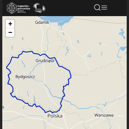
+
Znajdź atrakcję
Znajdź artykuł
Znajdź wydarze
−
Znajdź atrakcję
Nazwa atrakcji
Miasto
Kategoria
Wyszukaj