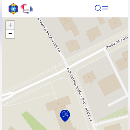
+
Znajdź atrakcję
Znajdź artykuł
Znajdź wydarze
−
Znajdź atrakcję
Nazwa atrakcji
Miasto
Kategoria
Wyszukaj