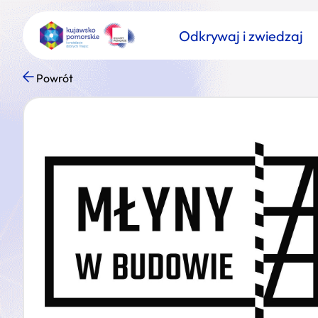
Odkrywaj i zwiedzaj
Powrót
Znajdź atrakcję
Nazwa atrakcji