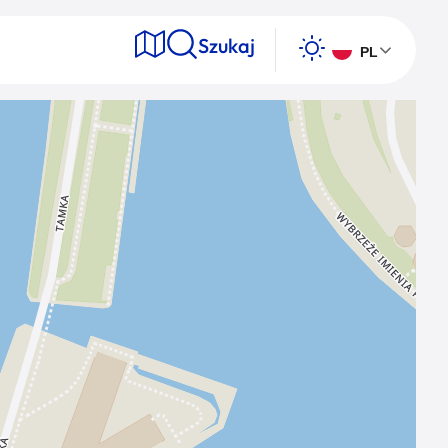
Szukaj
PL
e
Wyszukaj