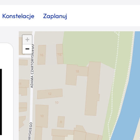
Konstelacje
Zaplanuj
+
Znajdź atrakcję
Znajdź artykuł
Znajdź wydarzeni
−
Miasto
Kategoria