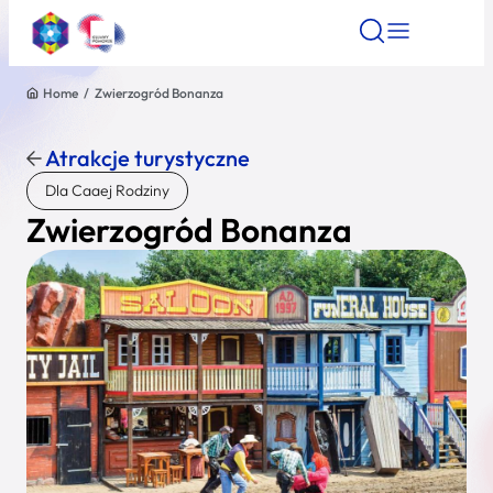
Home
/
Zwierzogród Bonanza
Znajdź atrakcję
Znajdź artykuł
Znajdź wydarze
Znajdź atrakcję
Atrakcje turystyczne
Nazwa atrakcji
Dla Caaej Rodziny
Zwierzogród Bonanza
Miasto
Kategoria
Wyszukaj