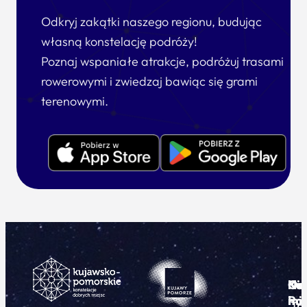
Odkryj zakątki naszego regionu, budując
własną konstelację podróży!
Poznaj wspaniałe atrakcje, podróżuj trasami
rowerowymi i zwiedzaj bawiąc się grami
terenowymi.
Ku
Od
Kon
Ni
Po
i
mie
Tr