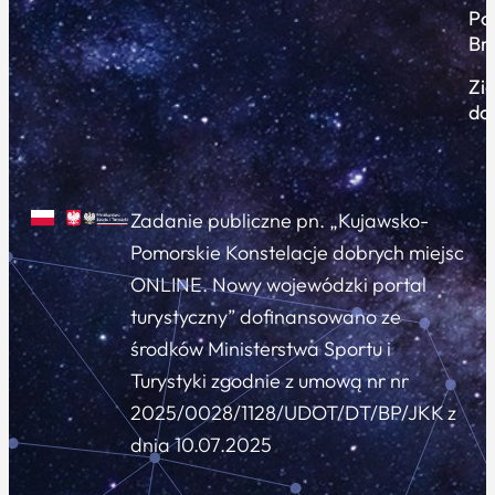
Po
Br
Zi
do
Zadanie publiczne pn. „Kujawsko-
Pomorskie Konstelacje dobrych miejsc
ONLINE. Nowy wojewódzki portal
turystyczny” dofinansowano ze
środków Ministerstwa Sportu i
Turystyki zgodnie z umową nr nr
2025/0028/1128/UDOT/DT/BP/JKK z
dnia 10.07.2025