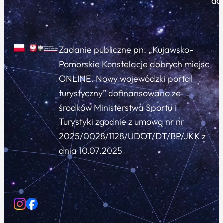
do
Zadanie publiczne pn. „Kujawsko-
Pomorskie Konstelacje dobrych miejsc
ONLINE. Nowy wojewódzki portal
turystyczny” dofinansowano ze
środków Ministerstwa Sportu i
Turystyki zgodnie z umową nr nr
2025/0028/1128/UDOT/DT/BP/JKK z
dnia 10.07.2025