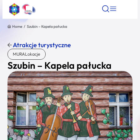
Home
/
Szubin – Kapela pałucka
Znajdź atrakcję
Znajdź artykuł
Znajdź wydarze
Znajdź atrakcję
Atrakcje turystyczne
Nazwa atrakcji
MURALokacje
Szubin – Kapela pałucka
Miasto
Kategoria
Wyszukaj