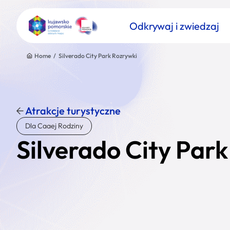
Odkrywaj i zwiedzaj
Home
/
Silverado City Park Rozrywki
Atrakcje turystyczne
Znajdź atrakcję
Dla Caaej Rodziny
Nazwa atrakcji
Silverado City Par