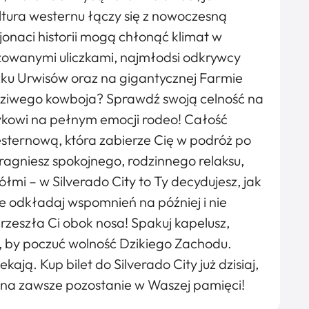
ultura westernu łączy się z nowoczesną
sjonaci historii mogą chłonąć klimat w
zowanymi uliczkami, najmłodsi odkrywcy
zku Urwisów oraz na gigantycznej Farmie
iwego kowboja? Sprawdź swoją celność na
ykowi na pełnym emocji rodeo! Całość
sternową, która zabierze Cię w podróż po
pragniesz spokojnego, rodzinnego relaksu,
łmi – w Silverado City to Ty decydujesz, jak
e odkładaj wspomnień na później i nie
rzeszła Ci obok nosa! Spakuj kapelusz,
as, by poczuć wolność Dzikiego Zachodu.
ają. Kup bilet do Silverado City już dzisiaj,
ry na zawsze pozostanie w Waszej pamięci!