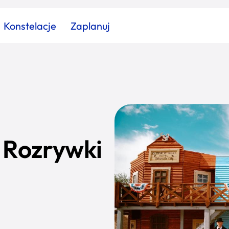
Konstelacje
Zaplanuj
Znajdź atrakcję
Znajdź artykuł
Znajdź wydarzeni
Miasto
Kategoria
k Rozrywki