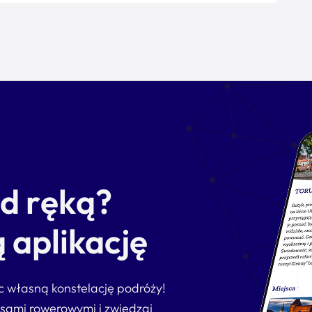
od ręką?
 aplikację
ąc własną konstelację podróży!
asami rowerowymi i zwiedzaj