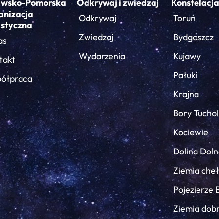
awsko-Pomorska
Odkrywaj i zwiedzaj
Konstelacja
anizacja
Odkrywaj
Toruń
ystyczna
Zwiedzaj
Bydgoszcz
as
Wydarzenia
Kujawy
takt
Pałuki
ółpraca
Krajna
Bory Tuchol
Kociewie
Dolina Doln
Ziemia che
Pojezierze 
Ziemia dob