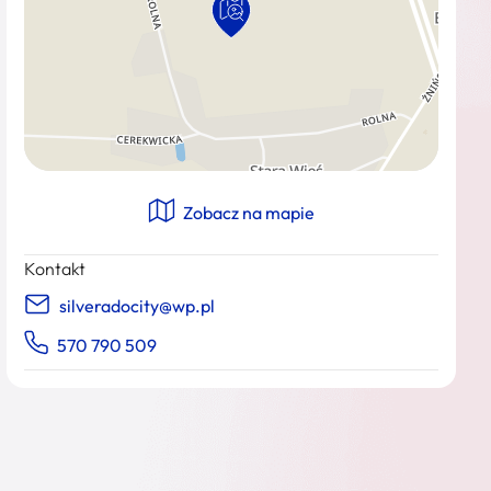
Zobacz na mapie
Kontakt
silveradocity@wp.pl
570 790 509