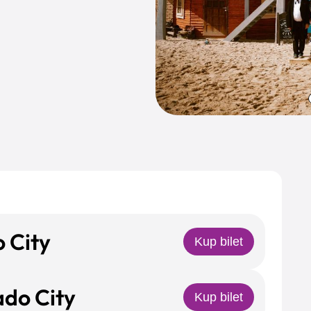
o City
Kup bilet
ado City
Kup bilet