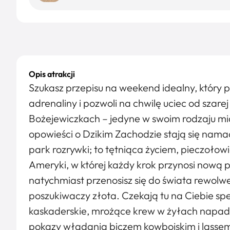
Opis atrakcji
Szukasz przepisu na weekend idealny, który 
adrenaliny i pozwoli na chwilę uciec od szare
Bożejewiczkach – jedyne w swoim rodzaju m
opowieści o Dzikim Zachodzie stają się namac
park rozrywki; to tętniąca życiem, pieczoło
Ameryki, w której każdy krok przynosi nową
natychmiast przenosisz się do świata rewol
poszukiwaczy złota. Czekają tu na Ciebie sp
kaskaderskie, mrożące krew w żyłach napad
pokazy władania biczem kowbojskim i lassem,