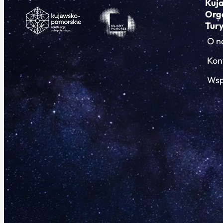
Kuj
Org
Tur
O n
Kon
Wsp