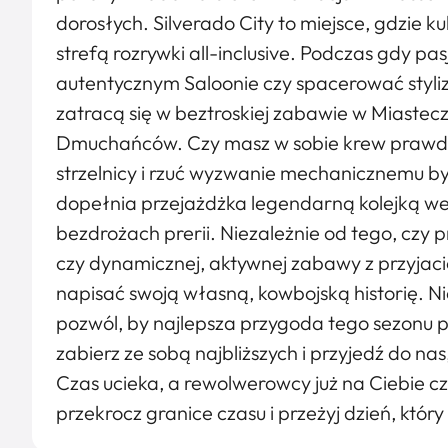
dorosłych. Silverado City to miejsce, gdzie k
strefą rozrywki all-inclusive. Podczas gdy pa
autentycznym Saloonie czy spacerować styli
zatracą się w beztroskiej zabawie w Miastec
Dmuchańców. Czy masz w sobie krew prawdz
strzelnicy i rzuć wyzwanie mechanicznemu b
dopełnia przejażdżka legendarną kolejką we
bezdrożach prerii. Niezależnie od tego, czy 
czy dynamicznej, aktywnej zabawy z przyjació
napisać swoją własną, kowbojską historię. Ni
pozwól, by najlepsza przygoda tego sezonu p
zabierz ze sobą najbliższych i przyjedź do n
Czas ucieka, a rewolwerowcy już na Ciebie czek
przekrocz granice czasu i przeżyj dzień, któ