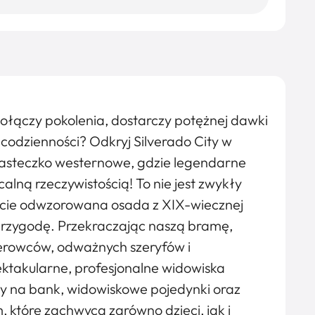
połączy pokolenia, dostarczy potężnej dawki
j codzienności? Odkryj Silverado City w
iasteczko westernowe, gdzie legendarne
alną rzeczywistością! To nie jest zwykły
wicie odwzorowana osada z XIX-wiecznej
 przygodę. Przekraczając naszą bramę,
werowców, odważnych szeryfów i
ektakularne, profesjonalne widowiska
y na bank, widowiskowe pojedynki oraz
 które zachwycą zarówno dzieci, jak i