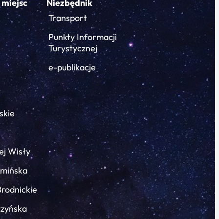
 miejsc
Niezbędnik
Transport
Punkty Informacji
Turystycznej
e-publikacje
skie
ej Wisły
łmińska
Brodnickie
rzyńska