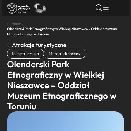
Home
/
Olenderski Park Etnograficzny w Wielkiej Nieszawce – Oddział Muzeum
Znajdź atrakcję
Znajdź artykuł
Znajdź wydarze
Etnograficznego w Toruniu
Znajdź atrakcję
Atrakcje turystyczne
Nazwa atrakcji
Kultura i sztuka
Muzea i skanseny
Olenderski Park
Miasto
Etnograficzny w Wielkiej
Nieszawce – Oddział
Kategoria
Muzeum Etnograficznego w
Toruniu
Wyszukaj