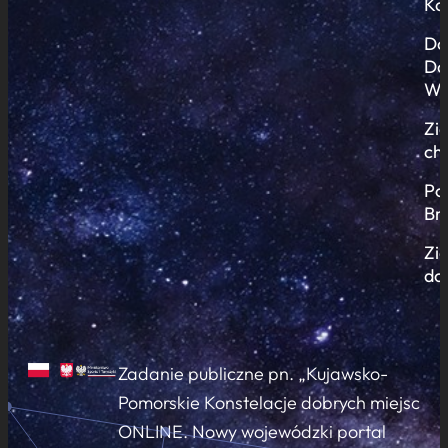
Ko
Do
Do
Wi
Zi
ch
Po
Br
Zi
do
Zadanie publiczne pn. „Kujawsko-
Pomorskie Konstelacje dobrych miejsc
ONLINE. Nowy wojewódzki portal