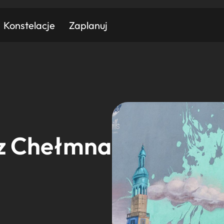
Konstelacje
Zaplanuj
Znajdź atrakcję
Znajdź artykuł
Znajdź wydarzeni
Miasto
Kategoria
 z Chełmna