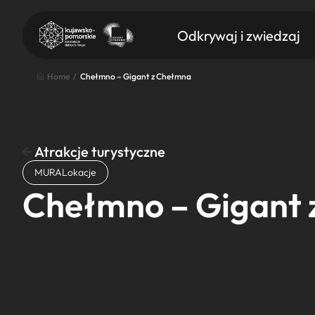
Odkrywaj i zwiedzaj
Home
/
Chełmno – Gigant z Chełmna
Atrakcje turystyczne
Znajdź atrakcję
MURALokacje
Nazwa atrakcji
Chełmno – Gigant