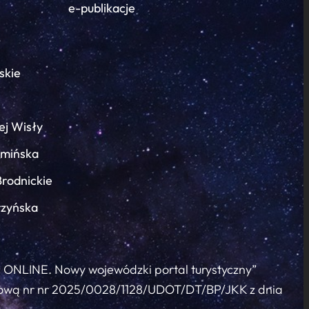
e-publikacje
skie
ej Wisły
łmińska
Brodnickie
rzyńska
c ONLINE. Nowy wojewódzki portal turystyczny”
 umową nr nr 2025/0028/1128/UDOT/DT/BP/JKK z dnia