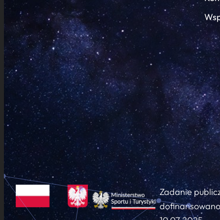
Wsp
Zadanie public
dofinansowano 