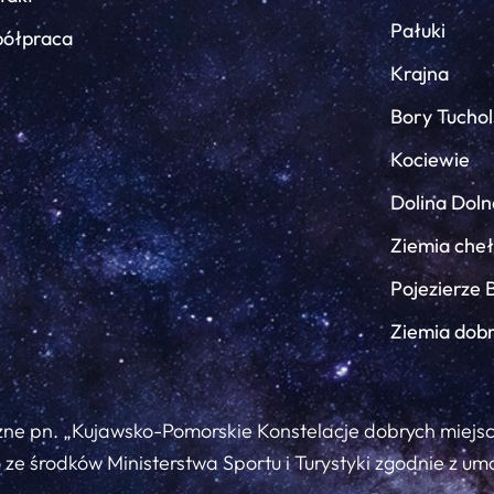
Pałuki
ółpraca
Krajna
Bory Tuchol
Kociewie
Dolina Doln
Ziemia che
Pojezierze 
Ziemia dob
zne pn. „Kujawsko-Pomorskie Konstelacje dobrych miejs
ze środków Ministerstwa Sportu i Turystyki zgodnie z