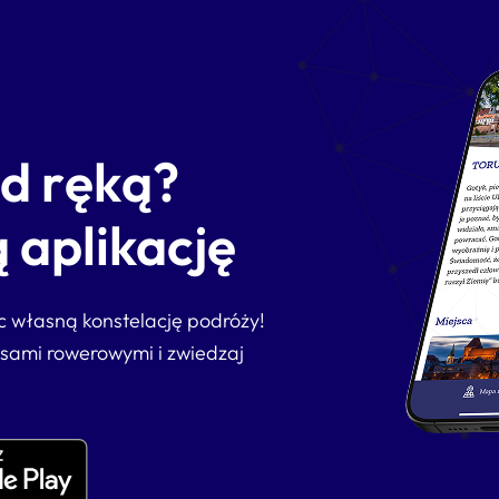
od ręką?
 aplikację
ąc własną konstelację podróży!
asami rowerowymi i zwiedzaj