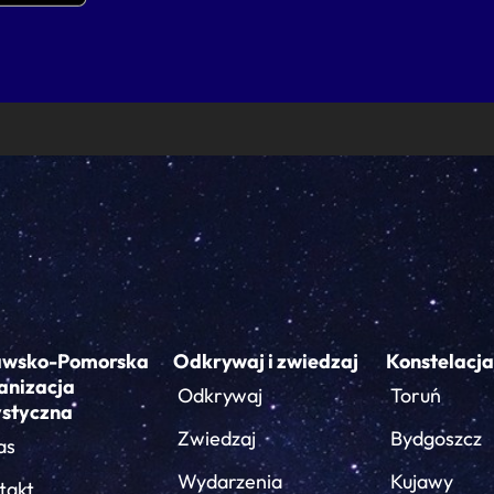
awsko-Pomorska
Odkrywaj i zwiedzaj
Konstelacja
anizacja
Odkrywaj
Toruń
ystyczna
Zwiedzaj
Bydgoszcz
as
Wydarzenia
Kujawy
takt