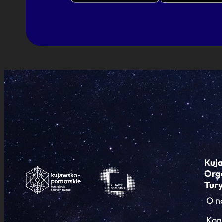
Kuj
Org
Tur
O n
Kon