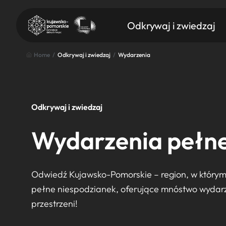
Odkrywaj i zwiedzaj
Home
/
Odkrywaj i zwiedzaj
/
Wydarzenia
Odkrywaj i zwiedzaj
Znajdź atrakcję
Wydarzenia pełne
Nazwa atrakcji
Odwiedź Kujawsko-Pomorskie – region, w którym 
pełne niespodzianek, oferujące mnóstwo wydarzeń
przestrzeni!