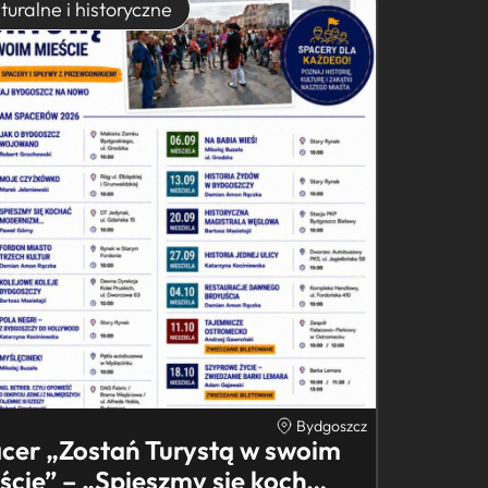
turalne i historyczne
Bydgoszcz
cer „Zostań Turystą w swoim
ście” – „Spieszmy się koch…