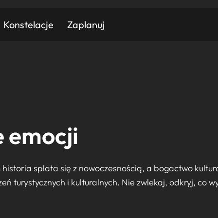
Konstelacje
Zaplanuj
Znajdź atrakcję
Znajdź artykuł
Znajdź wydarzeni
 emocji
Miasto
Kategoria
historia splata się z nowoczesnością, a bogactwo kultu
 turystycznych i kulturalnych. Nie zwlekaj, odkryj, co w