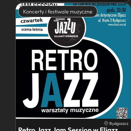
Koncerty i festiwale muzyczne
Bydgoszcz
Retro Jazz Jam Session w Eljazz