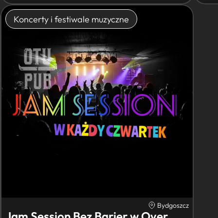
Koncerty i festiwale muzyczne
Bydgoszcz
Jam Session Bez Barier w Over