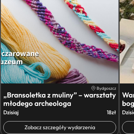
Bydgoszcz
„Bransoletka z muliny” – warsztaty
War
młodego archeologa
bog
Dzisiaj
18zł
Dzisi
Zobacz szczegóły wydarzenia