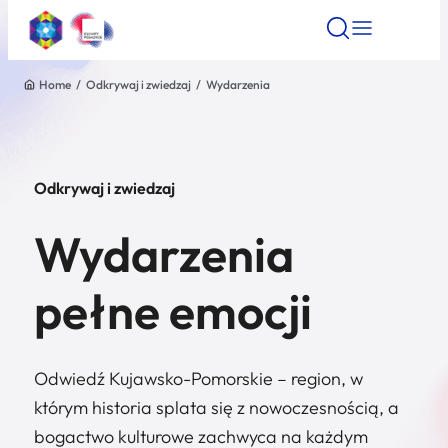
Home
/
Odkrywaj i zwiedzaj
/
Wydarzenia
Znajdź atrakcję
Znajdź artykuł
Znajdź wydarze
Znajdź atrakcję
Nazwa atrakcji
Odkrywaj i zwiedzaj
Miasto
Wydarzenia
Kategoria
pełne emocji
Wyszukaj
Odwiedź Kujawsko-Pomorskie – region, w
którym historia splata się z nowoczesnością, a
bogactwo kulturowe zachwyca na każdym