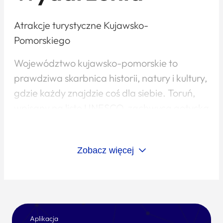
Atrakcje turystyczne Kujawsko-
Pomorskiego
Województwo kujawsko-pomorskie to
prawdziwa skarbnica historii, natury i kultury,
gdzie każdy znajdzie coś dla siebie. Toruń,
wpisany na listę UNESCO, zachwyca gotycką
architekturą, Krzywą Wieżą i żywym Muzeum
Piernika, gdzie samodzielnie wypieka się
Zobacz więcej
słynne specjały. Bydgoszcz przyciąga
nadbrzeżnymi bulwarami, zabytkowymi
spichlerzami i największym parkiem miejskim
w Polsce – Myślęcinkiem z zoo i ogrodem
botanicznym. Miłośnicy archeologii
Aplikacja