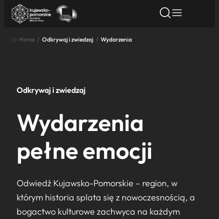
Home
/
Odkrywaj i zwiedzaj
/
Wydarzenia
Znajdź atrakcję
Znajdź artykuł
Znajdź wydarze
Znajdź atrakcję
Nazwa atrakcji
Odkrywaj i zwiedzaj
Miasto
Wydarzenia
Kategoria
pełne emocji
Wyszukaj
Odwiedź Kujawsko-Pomorskie – region, w
którym historia splata się z nowoczesnością, a
bogactwo kulturowe zachwyca na każdym