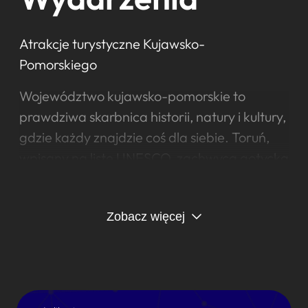
Atrakcje turystyczne Kujawsko-
Pomorskiego
Województwo kujawsko-pomorskie to
prawdziwa skarbnica historii, natury i kultury,
gdzie każdy znajdzie coś dla siebie. Toruń,
wpisany na listę UNESCO, zachwyca gotycką
architekturą, Krzywą Wieżą i żywym Muzeum
Piernika, gdzie samodzielnie wypieka się
Zobacz więcej
słynne specjały. Bydgoszcz przyciąga
nadbrzeżnymi bulwarami, zabytkowymi
spichlerzami i największym parkiem miejskim
w Polsce – Myślęcinkiem z zoo i ogrodem
botanicznym. Miłośnicy archeologii