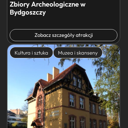
Zbiory Archeologiczne w
Bydgoszczy
Zobacz szczegóły atrakcji
Kultura i sztuka
Muzea i skanseny