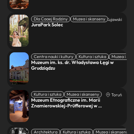
Dla Caaej Rodziny
Muzea i skanseny
Solec Kujawski
JuraPark Solec
Centra nauki i kultury
Kultura i sztuka
Muzea i ska
Grudziądz
Muzeum im. ks. dr. Władysława Łęgi w
Grudziądzu
Kultura i sztuka
Muzea i skanseny
Toruń
Muzeum Etnograficzne im. Marii
Znamierowskiej-Prüfferowej w …
Architektura
Kultura i sztuka
Muzea i skanseny
Bydgoszcz