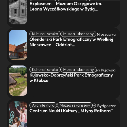
Exploseum – Muzeum Okręgowe im.
Leona Wyczółkowskiego w Bydg…
Kultura i sztuka
Muzea i skanseny
Wielka Nieszawka
Olenderski Park Etnograficzny w Wielkiej
Nieszawce – Oddział…
Kultura i sztuka
Muzea i skanseny
Lubień Kujawski
Kujawsko-Dobrzyński Park Etnograficzny
w Kłóbce
Architektura
Muzea i skanseny
Bydgoszcz
Centrum Nauki i Kultury „Młyny Rothera”