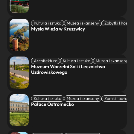
Kultura i sztuka
Muzea i skanseny
Zabytki I Koscio
Kruszwica
Mysia Wieża w Kruszwicy
Architektura
Kultura i sztuka
Muzea i skanseny
Ciechocinek
Muzeum Warzelni Soli i Lecznictwa
Uzdrowiskowego
Kultura i sztuka
Muzea i skanseny
Zamki i pałace
Ostromecko
Pałace Ostromecko