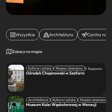
Wszystkie
Architektura
Centra nauki 
Zobacz na mapie
Kultura i sztuka
Muzea i skanseny
Radomin
Ośrodek Chopinowski w Szafarni
Architektura
Kultura i sztuka
Muzea i skanseny
Wenecja
Muzeum Kolei Wąskotorowej w Wenecji