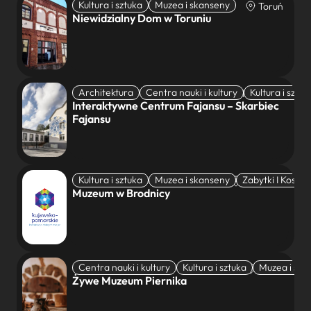
Kultura i sztuka
Muzea i skanseny
Toruń
Niewidzialny Dom w Toruniu
Architektura
Centra nauki i kultury
Kultura i sztuk
Włocławek
Interaktywne Centrum Fajansu – Skarbiec
Fajansu
Kultura i sztuka
Muzea i skanseny
Zabytki I Koscio
Brodnica
Muzeum w Brodnicy
Centra nauki i kultury
Kultura i sztuka
Muzea i ska
Toruń
Żywe Muzeum Piernika