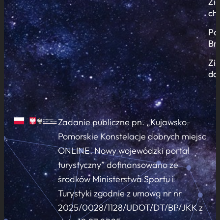
Zi
ch
Po
Br
Zi
do
Zadanie publiczne pn. „Kujawsko-
Pomorskie Konstelacje dobrych miejsc
ONLINE. Nowy wojewódzki portal
turystyczny” dofinansowano ze
środków Ministerstwa Sportu i
Turystyki zgodnie z umową nr nr
2025/0028/1128/UDOT/DT/BP/JKK z