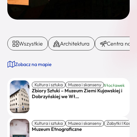
Wszystkie
Architektura
Centra nauki 
Zobacz na mapie
Kultura i sztuka
Muzea i skanseny
Włocławek
Zbiory Sztuki – Muzeum Ziemi Kujawskiej i
Dobrzyńskiej we Wł…
Kultura i sztuka
Muzea i skanseny
Zabytki I Koscio
Włocławek
Muzeum Etnograficzne