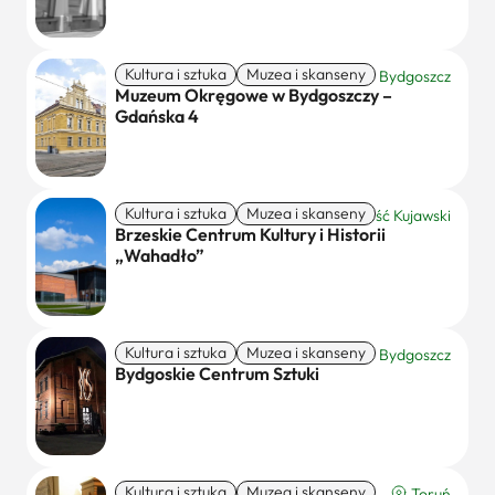
Kultura i sztuka
Muzea i skanseny
Bydgoszcz
Muzeum Okręgowe w Bydgoszczy –
Gdańska 4
Kultura i sztuka
Muzea i skanseny
Brześć Kujawski
Brzeskie Centrum Kultury i Historii
„Wahadło”
Kultura i sztuka
Muzea i skanseny
Bydgoszcz
Bydgoskie Centrum Sztuki
Kultura i sztuka
Muzea i skanseny
Toruń