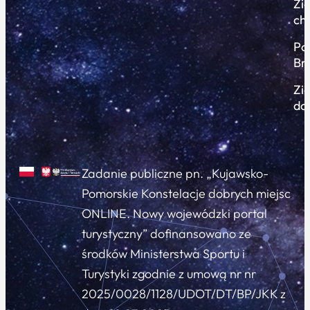
Zi
ch
Po
Br
Zi
do
Zadanie publiczne pn. „Kujawsko-
Pomorskie Konstelacje dobrych miejsc
ONLINE. Nowy wojewódzki portal
turystyczny” dofinansowano ze
środków Ministerstwa Sportu i
Turystyki zgodnie z umową nr nr
2025/0028/1128/UDOT/DT/BP/JKK z