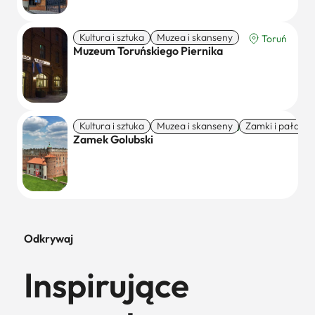
Kultura i sztuka
Muzea i skanseny
Toruń
Muzeum Toruńskiego Piernika
Kultura i sztuka
Muzea i skanseny
Zamki i pałace
Golub-Dobrzyń
Zamek Golubski
Odkrywaj
Inspirujące